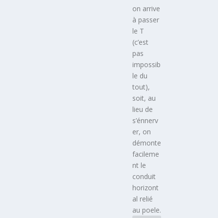
on arrive
à passer
le T
(c’est
pas
impossib
le du
tout),
soit, au
lieu de
s’énnerv
er, on
démonte
facileme
nt le
conduit
horizont
al relié
au poele.