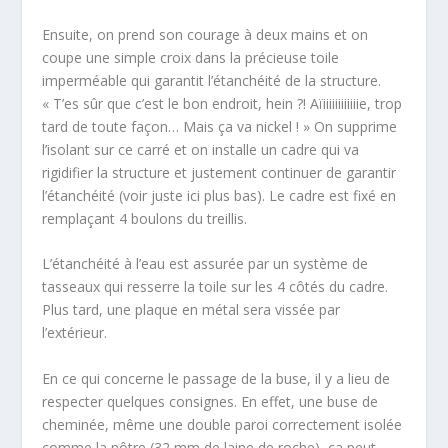
Ensuite, on prend son courage à deux mains et on
coupe une simple croix dans la précieuse toile
imperméable qui garantit l’étanchéité de la structure.
« T’es sûr que c’est le bon endroit, hein ?! Aïiiiiiiiiiiiie, trop
tard de toute façon… Mais ça va nickel ! » On supprime
l’isolant sur ce carré et on installe un cadre qui va
rigidifier la structure et justement continuer de garantir
l’étanchéité (voir juste ici plus bas). Le cadre est fixé en
remplaçant 4 boulons du treillis.
L’étanchéité à l’eau est assurée par un système de
tasseaux qui resserre la toile sur les 4 côtés du cadre.
Plus tard, une plaque en métal sera vissée par
l’extérieur.
En ce qui concerne le passage de la buse, il y a lieu de
respecter quelques consignes. En effet, une buse de
cheminée, même une double paroi correctement isolée
comme la nôtre (32 mm de laine de roche), ça peut