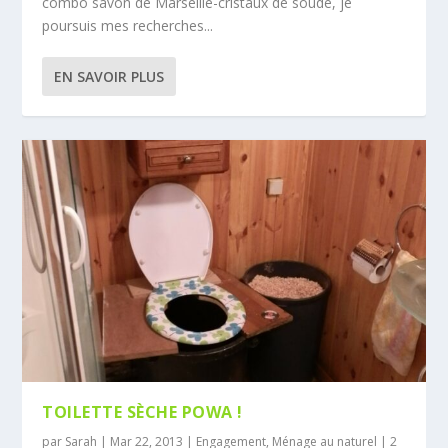
combo savon de Marseille-cristaux de soude, je
poursuis mes recherches...
EN SAVOIR PLUS
TOILETTE SÈCHE POWA !
par
Sarah
|
Mar 22, 2013
|
Engagement
,
Ménage au naturel
|
2