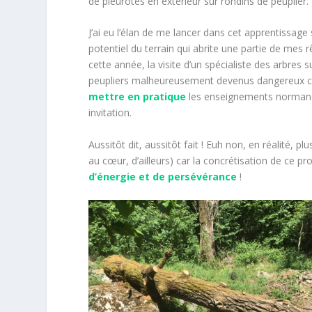
de pleurotes en extérieur sur rondins de peuplier.
J’ai eu l’élan de me lancer dans cet apprentissag
potentiel du terrain qui abrite une partie de mes 
cette année, la visite d’un spécialiste des arbres
peupliers malheureusement devenus dangereux car po
mettre en pratique
les enseignements normands
invitation.
Aussitôt dit, aussitôt fait ! Euh non, en réalité, p
au cœur, d’ailleurs) car la concrétisation de ce pr
d’énergie et de persévérance
!