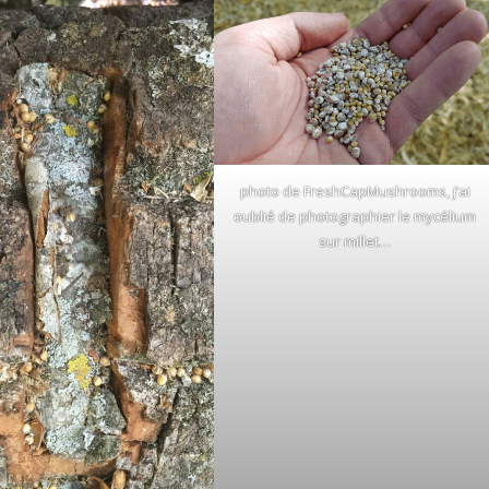
photo de FreshCapMushrooms, j’ai
oublié de photographier le mycélium
sur millet…