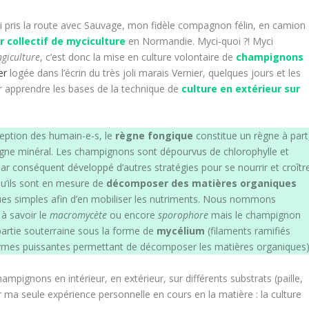
j’ai pris la route avec Sauvage, mon fidèle compagnon félin, en camion
r collectif de myciculture
en Normandie. Myci-quoi ?! Myci
ngiculture
, c’est donc la mise en culture volontaire de
champignons
er
logée dans l’écrin du très joli marais Vernier, quelques jours et les
ur apprendre les bases de la technique de
culture en extérieur sur
eption des humain-e-s, le
règne fongique
constitue un règne à part
ègne minéral. Les champignons sont dépourvus de chlorophylle et
ar conséquent développé d’autres stratégies pour se nourrir et croître
 qu’ils sont en mesure de
décomposer des matières organiques
es simples afin d’en mobiliser les nutriments. Nous nommons
 à savoir le
macromycète
ou encore
sporophore
mais le champignon
artie souterraine sous la forme de
mycélium
(filaments ramifiés
zymes puissantes permettant de décomposer les matières organiques)
hampignons en intérieur, en extérieur, sur différents substrats (paille,
ur ma seule expérience personnelle en cours en la matière : la culture