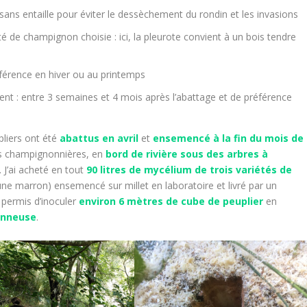
 sans entaille pour éviter le dessèchement du rondin et les invasions
é de champignon choisie : ici, la pleurote convient à un bois tendre
éférence en hiver ou au printemps
 : entre 3 semaines et 4 mois après l’abattage et de préférence
pliers ont été
abattus en avril
et
ensemencé à la fin du mois de
les champignonnières, en
bord de rivière sous des arbres à
. J’ai acheté en tout
90 litres de mycélium de trois variétés de
une marron) ensemencé sur millet en laboratoire et livré par un
 permis d’inoculer
e
nviron 6 mètres de cube de peuplier
en
çonneuse
.