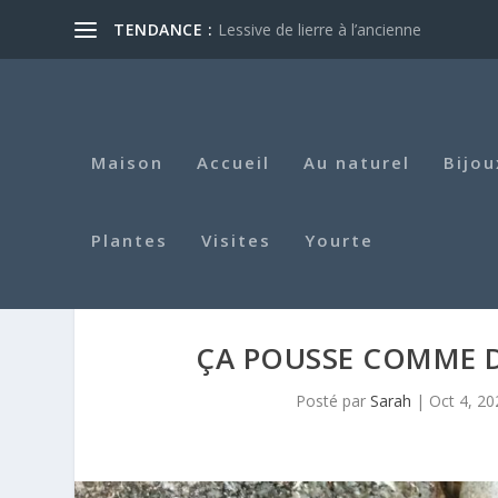
TENDANCE :
Lessive de lierre à l’ancienne
Maison
Accueil
Au naturel
Bijou
Plantes
Visites
Yourte
ÇA POUSSE COMME D
Posté par
Sarah
|
Oct 4, 20