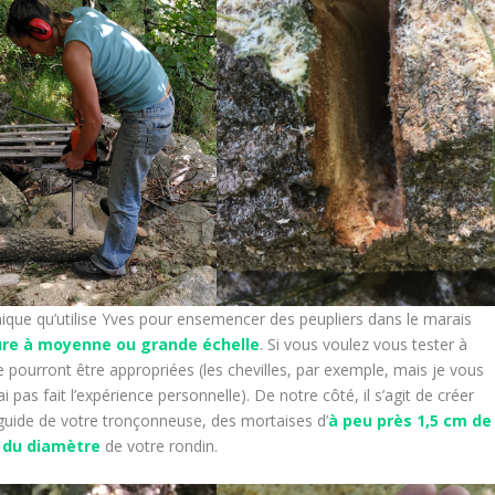
hnique qu’utilise Yves pour ensemencer des peupliers dans le marais
ure à moyenne ou grande échelle
. Si vous voulez vous tester à
re pourront être appropriées (les chevilles, par exemple, mais je vous
i pas fait l’expérience personnelle). De notre côté, il s’agit de créer
 guide de votre tronçonneuse, des mortaises d’
à peu près 1,5 cm de
 du diamètre
de votre rondin.