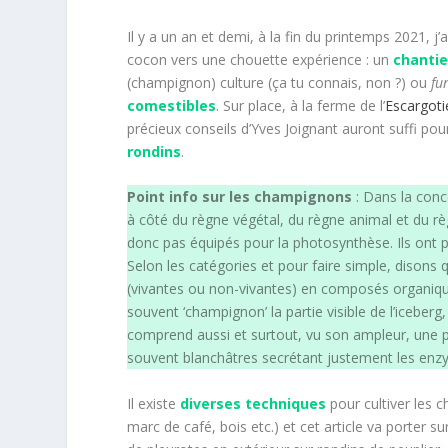
Il y a un an et demi, à la fin du printemps 2021, 
cocon vers une chouette expérience : un
chantie
(champignon) culture (ça tu connais, non ?) ou
fu
comestibles
. Sur place, à la ferme de l’
Escargoti
précieux conseils d’Yves Joignant auront suffi po
rondins
.
Point info sur les champignons
: Dans la conc
à côté du règne végétal, du règne animal et du r
donc pas équipés pour la photosynthèse. Ils ont p
Selon les catégories et pour faire simple, disons
(vivantes ou non-vivantes) en composés organiqu
souvent ‘champignon’ la partie visible de l’iceberg,
comprend aussi et surtout, vu son ampleur, une p
souvent blanchâtres secrétant justement les en
Il existe
diverses techniques
pour cultiver les c
marc de café, bois etc.) et cet article va porter s