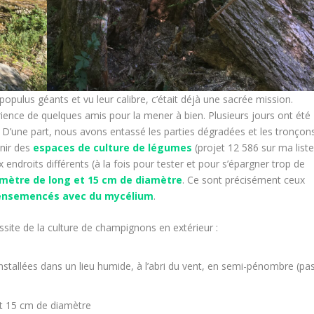
populus géants et vu leur calibre, c’était déjà une sacrée mission.
érience de quelques amis pour la mener à bien. Plusieurs jours ont été
. D’une part, nous avons entassé les parties dégradées et les tronçon
nir des
espaces de culture de légumes
(projet 12 586 sur ma list
 endroits différents (à la fois pour tester et pour s’épargner trop de
 mètre de long et 15 cm de diamètre
. Ce sont précisément ceux
ensemencés avec du mycélium
.
site de la culture de champignons en extérieur :
nstallées dans un lieu humide, à l’abri du vent, en semi-pénombre (pa
t 15 cm de diamètre