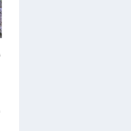
s
e
s