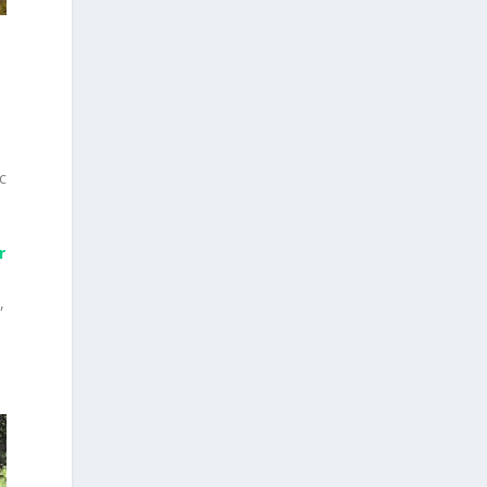
c
r
,