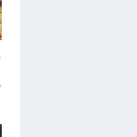
e
e
e