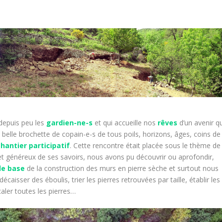
epuis peu les
gardien-ne-s
et qui accueille nos
rêves
d’un avenir qu
belle brochette de copain-e-s de tous poils, horizons, âges, coins de
chantier participatif
. Cette rencontre était placée sous le thème de
t généreux de ses savoirs, nous avons pu découvrir ou aprofondir,
de base
de la construction des murs en pierre sèche et surtout nous
décaisser des éboulis, trier les pierres retrouvées par taille, établir les
ler toutes les pierres…