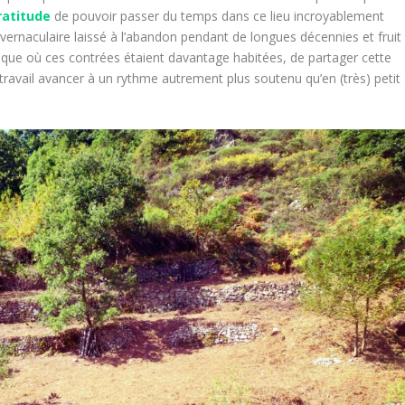
ratitude
de pouvoir passer du temps dans ce lieu incroyablement
 vernaculaire laissé à l’abandon pendant de longues décennies et fruit
poque où ces contrées étaient davantage habitées, de partager cette
 travail avancer à un rythme autrement plus soutenu qu’en (très) petit