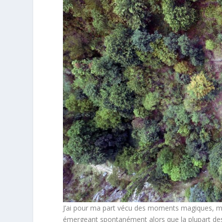
J’ai pour ma part vécu des moments magiques, m
émergeant spontanément alors que la plupart des 