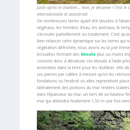
Juste après le chantier… Non, je déconne ! C’est le 
internationale et ancestrale
De nombreuses terres ayant été laissées à l’abando
végétaux, les trombes d’eau, les animaux, le t
s’écrouler partiellement ou totalement. C’est qu’av
bien relancer cette dynamique sur les terres qui no
végétation défrichée, nous avons eu la joie imme
écroulées formant des
éboulis
plus ou moins imp
consiste donc à décaisser ces éboulis à l’aide pr
ensevelies dans la terre pour les réutiliser. Afin d
ces pierres par calibre à mesure qu’on les retrouv
fondations ou l’endroit où elles reprendront plac
latéralement des portions du mur restées stables
dans l’épaisseur du mur, un tiers de sa hauteur fin
mur qui atteindra finalement 1,50 m une fois rem