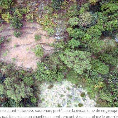
e sentant entourée, soutenue, portée par la dynamique de ce group
participant-e-s au chantier se sont rencontré-e-s sur place le premie