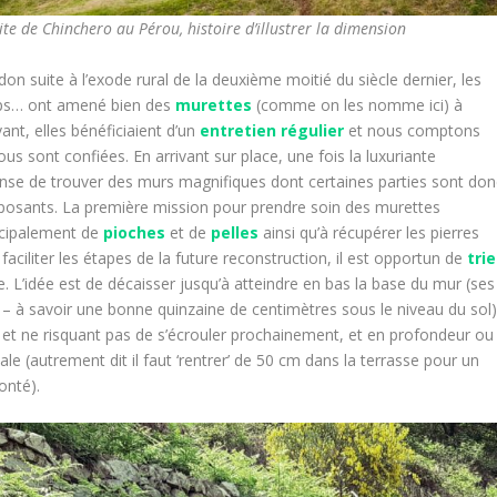
site de Chinchero au Pérou, histoire d’illustrer la dimension
n suite à l’exode rural de la deuxième moitié du siècle dernier, les
emps… ont amené bien des
murettes
(comme on les nomme ici) à
ant, elles bénéficiaient d’un
entretien régulier
et nous comptons
us sont confiées. En arrivant sur place, une fois la luxuriante
nse de trouver des murs magnifiques dont certaines parties sont don
osants. La première mission pour prendre soin des murettes
incipalement de
pioches
et de
pelles
ainsi qu’à récupérer les pierres
e faciliter les étapes de la future reconstruction, il est opportun de
trie
e. L’idée est de décaisser jusqu’à atteindre en bas la base du mur (ses
e – à savoir une bonne quinzaine de centimètres sous le niveau du sol)
 et ne risquant pas de s’écrouler prochainement, et en profondeur ou
ale (autrement dit il faut ‘rentrer’ de 50 cm dans la terrasse pour un
onté).