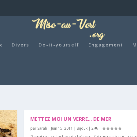
x
Divers
Do-it-yourself
Engagement
M
METTEZ MOI UN VERRE… DE MER
par
Sarah
|
Juin 15, 2011
|
Bijoux
|
2
|
Parmi ma collection de trésors, j’ai ramassé sur la pl