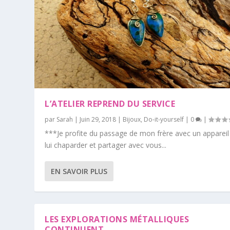
L’ATELIER REPREND DU SERVICE
par
Sarah
|
Juin 29, 2018
|
Bijoux
,
Do-it-yourself
|
0
|
***Je profite du passage de mon frère avec un appareil
lui chaparder et partager avec vous...
EN SAVOIR PLUS
LES EXPLORATIONS MÉTALLIQUES
CONTINUENT