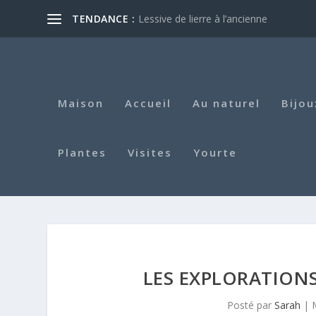
TENDANCE :
Lessive de lierre à l’ancienne
Maison
Accueil
Au naturel
Bijou
Plantes
Visites
Yourte
LES EXPLORATION
Posté par
Sarah
|