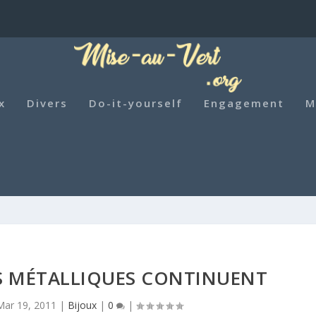
x
Divers
Do-it-yourself
Engagement
M
S MÉTALLIQUES CONTINUENT
Mar 19, 2011
|
Bijoux
|
0
|