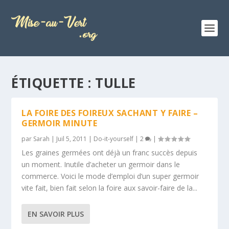
ÉTIQUETTE :
TULLE
LA FOIRE DES FOIREUX SACHANT Y FAIRE –
GERMOIR MINUTE
par
Sarah
|
Juil 5, 2011
|
Do-it-yourself
|
2
|
Les graines germées ont déjà un franc succès depuis
un moment. Inutile d’acheter un germoir dans le
commerce. Voici le mode d’emploi d’un super germoir
vite fait, bien fait selon la foire aux savoir-faire de la...
EN SAVOIR PLUS