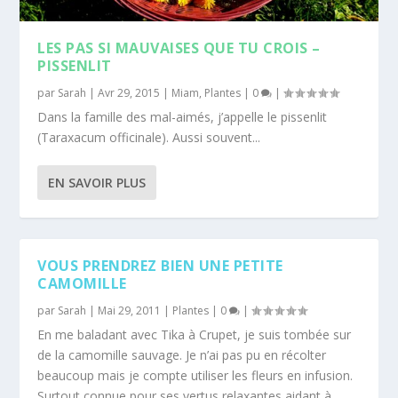
LES PAS SI MAUVAISES QUE TU CROIS –
PISSENLIT
par
Sarah
|
Avr 29, 2015
|
Miam
,
Plantes
|
0
|
Dans la famille des mal-aimés, j’appelle le pissenlit
(Taraxacum officinale). Aussi souvent...
EN SAVOIR PLUS
VOUS PRENDREZ BIEN UNE PETITE
CAMOMILLE
par
Sarah
|
Mai 29, 2011
|
Plantes
|
0
|
En me baladant avec Tika à Crupet, je suis tombée sur
de la camomille sauvage. Je n’ai pas pu en récolter
beaucoup mais je compte utiliser les fleurs en infusion.
Surtout connue pour ses vertus relaxantes aidant à