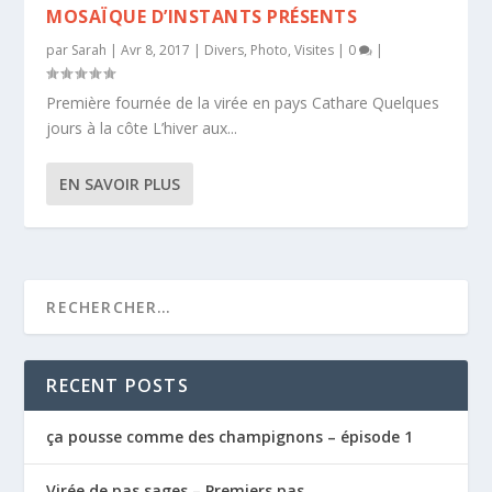
MOSAÏQUE D’INSTANTS PRÉSENTS
par
Sarah
|
Avr 8, 2017
|
Divers
,
Photo
,
Visites
|
0
|
Première fournée de la virée en pays Cathare Quelques
jours à la côte L’hiver aux...
EN SAVOIR PLUS
RECENT POSTS
ça pousse comme des champignons – épisode 1
Virée de pas sages – Premiers pas