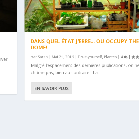
DANS QUEL ÉTAT J’ERRE… OU OCCUPY THE
DOME!
par
Sarah
|
Mai 21, 2016
|
Do-it-yourself
,
Plantes
|
4
|
river
Malgré l’espacement des dernières publications, on n
chôme pas, bien au contraire ! La...
EN SAVOIR PLUS