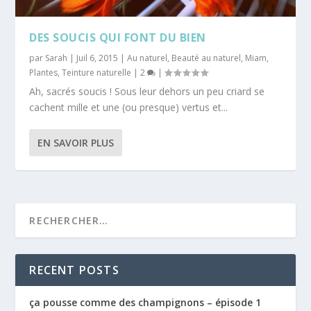
DES SOUCIS QUI FONT DU BIEN
par
Sarah
|
Juil 6, 2015
|
Au naturel
,
Beauté au naturel
,
Miam
,
Plantes
,
Teinture naturelle
|
2
|
Ah, sacrés soucis ! Sous leur dehors un peu criard se
cachent mille et une (ou presque) vertus et...
EN SAVOIR PLUS
RECENT POSTS
ça pousse comme des champignons – épisode 1