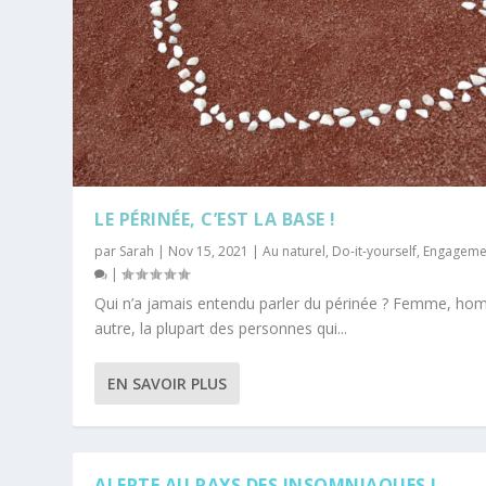
LE PÉRINÉE, C’EST LA BASE !
par
Sarah
|
Nov 15, 2021
|
Au naturel
,
Do-it-yourself
,
Engageme
|
Qui n’a jamais entendu parler du périnée ? Femme, ho
autre, la plupart des personnes qui...
EN SAVOIR PLUS
ALERTE AU PAYS DES INSOMNIAQUES !