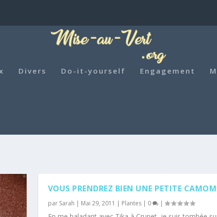
x
Divers
Do-it-yourself
Engagement
M
VOUS PRENDREZ BIEN UNE PETITE CAMOM
par
Sarah
|
Mai 29, 2011
|
Plantes
|
0
|
En me baladant avec Tika à Crupet, je suis tombée sur