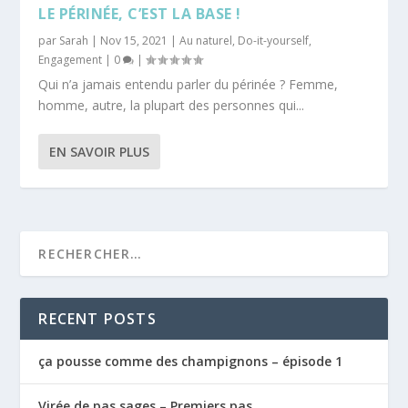
LE PÉRINÉE, C’EST LA BASE !
par
Sarah
|
Nov 15, 2021
|
Au naturel
,
Do-it-yourself
,
Engagement
|
0
|
Qui n’a jamais entendu parler du périnée ? Femme,
homme, autre, la plupart des personnes qui...
EN SAVOIR PLUS
RECENT POSTS
ça pousse comme des champignons – épisode 1
Virée de pas sages – Premiers pas