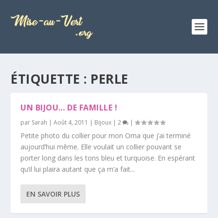
ÉTIQUETTE :
PERLE
UN BIJOU… DE FAMILLE !
par
Sarah
|
Août 4, 2011
|
Bijoux
|
2
|
Petite photo du collier pour mon Oma que j’ai terminé
aujourd’hui même. Elle voulait un collier pouvant se
porter long dans les tons bleu et turquoise. En espérant
qu’il lui plaira autant que ça m’a fait...
EN SAVOIR PLUS