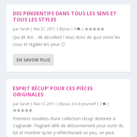
DES PENDENTIFS DANS TOUS LES SENS ET
TOUS LES STYLES
par
Sarah
|
Mai 21, 2011
|
Bijoux
|
0
|
Qui dit été… dit décolleté ! Voici donc de quoi orner les
cous et régaler les yeux 🙂
EN SAVOIR PLUS
ESPRIT RÉCUP’ POUR CES PIÈCES
ORIGINALES
par
Sarah
|
Mai 13, 2011
|
Bijoux
,
Do-it-yourself
|
2
|
Premiers modèles d’une collection récup’ destinée à
s’agrandir. Flagrant délit de détournement pour sortir du
lot et montrer qu’en y réfléchissant un peu, on peut