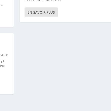
..
EN SAVOIR PLUS
 vraie
age
phie