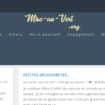
x
Divers
Do-it-yourself
Engagement
M
PETITES DÉCOUVERTES…
s
|
56
par
Sarah
|
Juin 20, 2011
|
Ménage au naturel
|
1
|
Je continue d’être à l’affut des astuces et conseils e
riée
sympa . Je les consigne au vol dans mon agenda mais
ent
de raison de les garder pour moi ! C’est pas grand cho
mais c’est facile et ça...