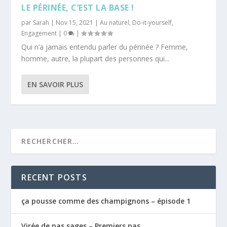
LE PÉRINÉE, C’EST LA BASE !
par
Sarah
|
Nov 15, 2021
|
Au naturel
,
Do-it-yourself
,
Engagement
|
0
|
Qui n’a jamais entendu parler du périnée ? Femme,
homme, autre, la plupart des personnes qui...
EN SAVOIR PLUS
RECENT POSTS
ça pousse comme des champignons – épisode 1
Virée de pas sages – Premiers pas