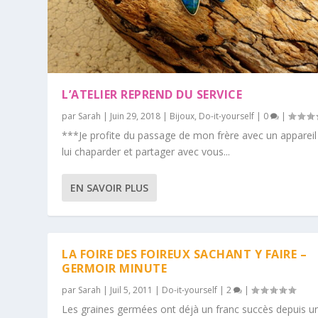
L’ATELIER REPREND DU SERVICE
par
Sarah
|
Juin 29, 2018
|
Bijoux
,
Do-it-yourself
|
0
|
***Je profite du passage de mon frère avec un appareil
lui chaparder et partager avec vous...
EN SAVOIR PLUS
LA FOIRE DES FOIREUX SACHANT Y FAIRE –
GERMOIR MINUTE
par
Sarah
|
Juil 5, 2011
|
Do-it-yourself
|
2
|
Les graines germées ont déjà un franc succès depuis u