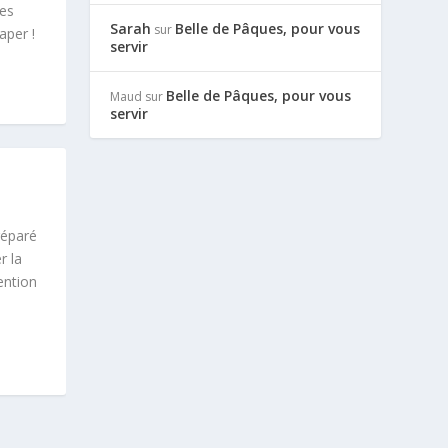
les
Sarah
Belle de Pâques, pour vous
sur
raper !
servir
Belle de Pâques, pour vous
Maud
sur
servir
réparé
r la
ention