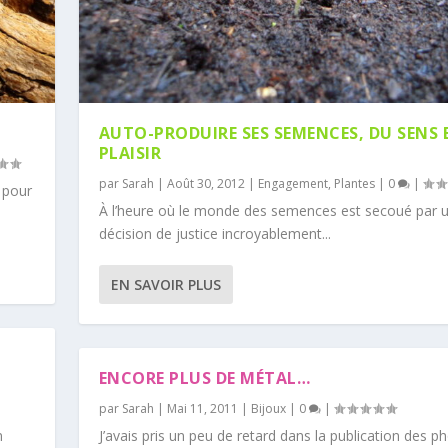
AUTO-PRODUIRE SES SEMENCES, DU SENS 
PLAISIR
par
Sarah
|
Août 30, 2012
|
Engagement
,
Plantes
|
0
|
 pour
À l’heure où le monde des semences est secoué par 
décision de justice incroyablement...
EN SAVOIR PLUS
ENCORE PLUS DE MÉTAL…
par
Sarah
|
Mai 11, 2011
|
Bijoux
|
0
|
n
J’avais pris un peu de retard dans la publication des p