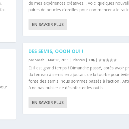
.
de mes expériences créatives… Voici quelques nouvel
fait
paires de boucles d’oreilles pour commencer à le ratt
EN SAVOIR PLUS
DES SEMIS, OOOH OUI !
par
Sarah
|
Mar 16, 2011
|
Plantes
|
1
|
Et il est grand temps ! Dimanche passé, après avoir p
du terreau à semis en ajoutant de la tourbe pour évite
ne :
fonte des semis, nous sommes passés à l’action . Att
pour
à ne pas oublier de désinfecter les outils...
EN SAVOIR PLUS