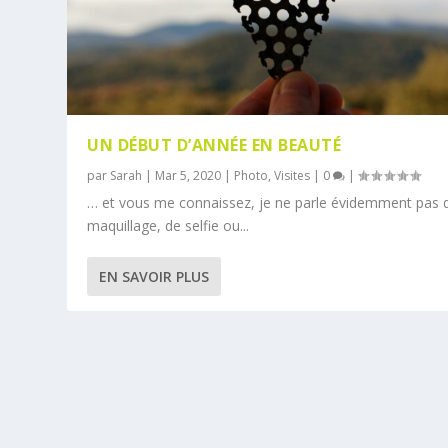
UN DÉBUT D’ANNÉE EN BEAUTÉ
par
Sarah
|
Mar 5, 2020
|
Photo
,
Visites
|
0
|
… et vous me connaissez, je ne parle évidemment pas 
maquillage, de selfie ou...
EN SAVOIR PLUS