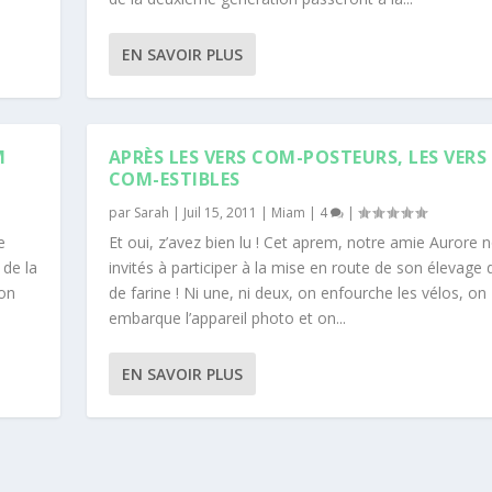
EN SAVOIR PLUS
M
APRÈS LES VERS COM-POSTEURS, LES VERS
COM-ESTIBLES
par
Sarah
|
Juil 15, 2011
|
Miam
|
4
|
e
Et oui, z’avez bien lu ! Cet aprem, notre amie Aurore 
 de la
invités à participer à la mise en route de son élevage 
ion
de farine ! Ni une, ni deux, on enfourche les vélos, on
embarque l’appareil photo et on...
EN SAVOIR PLUS