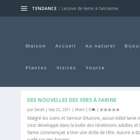
TENDANCE :
Lessive de lierre à l’ancienne
Maison
Accueil
Au naturel
Bijou
Plantes
Visites
Yourte
ÉTIQUETTE :
ENTOMOPHAGI
DES NOUVELLES DES VERS À FARINE
par
Sarah
|
Sep 22, 2011
|
Miam
|
0
|
Malgré les soins et l’amour d’Aurore, aucun bébé larve 
s’est développé dans la boîte des ténébrions adultes et 
farine commençait à tirer une drôle de tête. Aurore a d
surfé sur des forums...