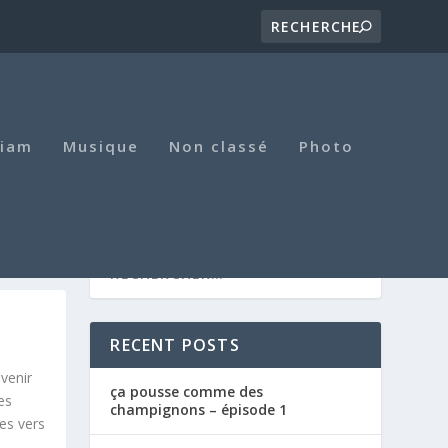
iam
Musique
Non classé
Photo
RECENT POSTS
venir
ça pousse comme des
es
champignons – épisode 1
les vers