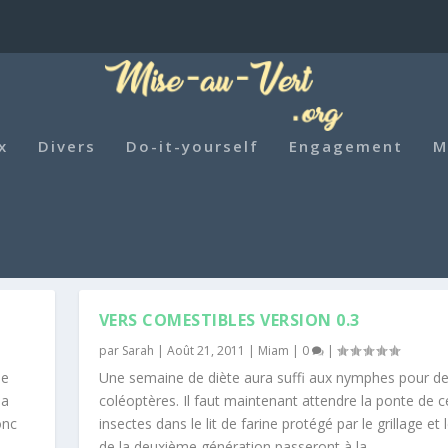
x
Divers
Do-it-yourself
Engagement
M
E
VERS COMESTIBLES VERSION 0.3
par
Sarah
|
Août 21, 2011
|
Miam
|
0
|
ne
Une semaine de diète aura suffi aux nymphes pour de
la
coléoptères. Il faut maintenant attendre la ponte de c
onc
insectes dans le lit de farine protégé par le grillage et 
de la deuxième génération passeront à la...