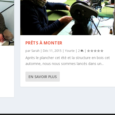
PRÊTS À MONTER
par
Sarah
|
Déc 11, 2015
|
Yourte
|
2
|
Après le plancher cet été et la structure en bois cet
automne, nous nous sommes lancés dans un...
EN SAVOIR PLUS