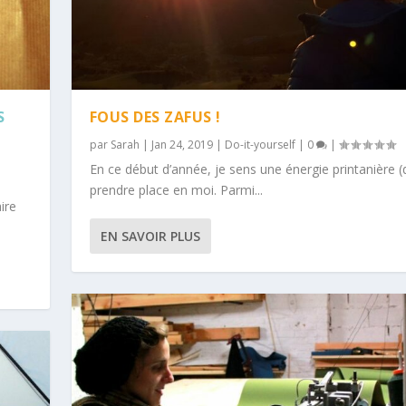
S
FOUS DES ZAFUS !
par
Sarah
|
Jan 24, 2019
|
Do-it-yourself
|
0
|
En ce début d’année, je sens une énergie printanière (d
prendre place en moi. Parmi...
ire
EN SAVOIR PLUS