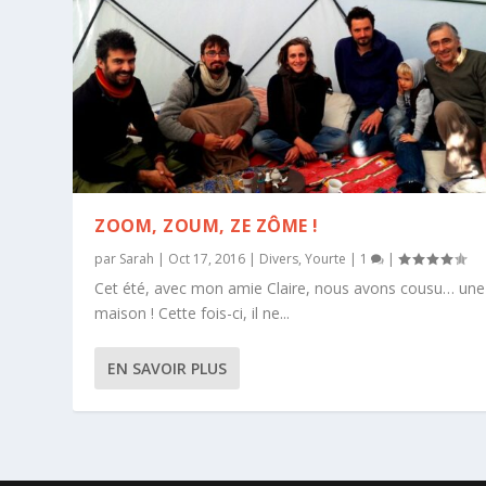
ZOOM, ZOUM, ZE ZÔME !
par
Sarah
|
Oct 17, 2016
|
Divers
,
Yourte
|
1
|
Cet été, avec mon amie Claire, nous avons cousu… une
maison ! Cette fois-ci, il ne...
EN SAVOIR PLUS